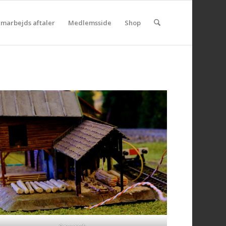
marbejds aftaler
Medlemsside
Shop