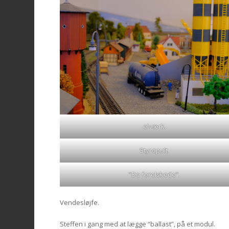
elværk.
Styrepult.
“De forelskede”.
Vendesløjfe.
Steffen i gang med at lægge “ballast”, på et modul.