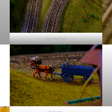
Vue over åen.
Teglværk.