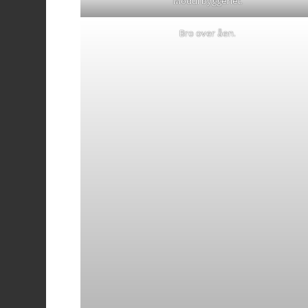
Modul byggeriet.
Bro over åen.