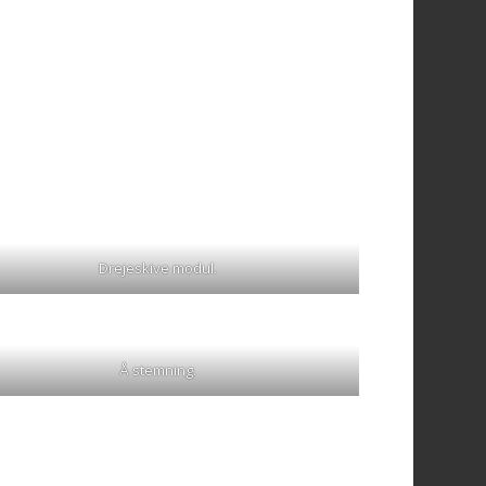
Drejeskive modul.
Å stemning.