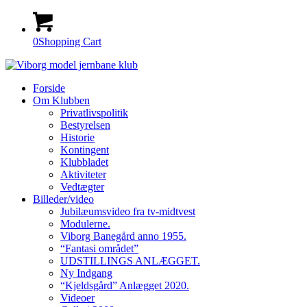
0
Shopping Cart
Forside
Om Klubben
Privatlivspolitik
Bestyrelsen
Historie
Kontingent
Klubbladet
Aktiviteter
Vedtægter
Billeder/video
Jubilæumsvideo fra tv-midtvest
Modulerne.
Viborg Banegård anno 1955.
“Fantasi området”
UDSTILLINGS ANLÆGGET.
Ny Indgang
“Kjeldsgård” Anlægget 2020.
Videoer