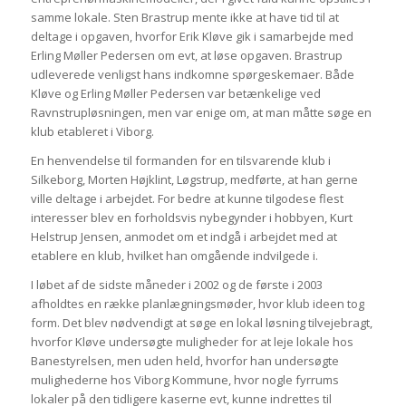
samme lokale. Sten Brastrup mente ikke at have tid til at
deltage i opgaven, hvorfor Erik Kløve gik i samarbejde med
Erling Møller Pedersen om evt, at løse opgaven. Brastrup
udleverede venligst hans indkomne spørgeskemaer. Både
Kløve og Erling Møller Pedersen var betænkelige ved
Ravnstrupløsningen, men var enige om, at man måtte søge en
klub etableret i Viborg.
En henvendelse til formanden for en tilsvarende klub i
Silkeborg, Morten Højklint, Løgstrup, medførte, at han gerne
ville deltage i arbejdet. For bedre at kunne tilgodese flest
interesser blev en forholdsvis nybegynder i hobbyen, Kurt
Helstrup Jensen, anmodet om et indgå i arbejdet med at
etablere en klub, hvilket han omgående indvilgede i.
I løbet af de sidste måneder i 2002 og de første i 2003
afholdtes en række planlægningsmøder, hvor klub ideen tog
form. Det blev nødvendigt at søge en lokal løsning tilvejebragt,
hvorfor Kløve undersøgte muligheder for at leje lokale hos
Banestyrelsen, men uden held, hvorfor han undersøgte
mulighederne hos Viborg Kommune, hvor nogle fyrrums
lokaler på den tidligere kaserne evt, kunne indrettes til