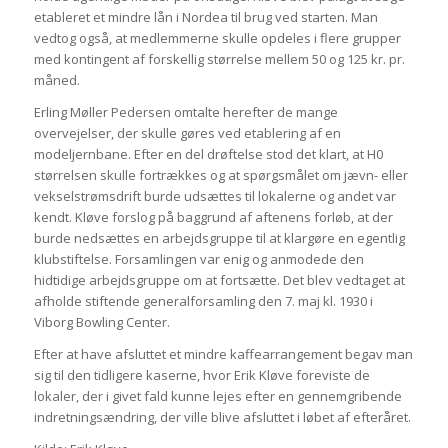
etableret et mindre lån i Nordea til brug ved starten. Man
vedtog også, at medlemmerne skulle opdeles i flere grupper
med kontingent af forskellig størrelse mellem 50 og 125 kr. pr.
måned.
Erling Møller Pedersen omtalte herefter de mange
overvejelser, der skulle gøres ved etablering af en
modeljernbane. Efter en del drøftelse stod det klart, at H0
størrelsen skulle fortrækkes og at spørgsmålet om jævn- eller
vekselstrømsdrift burde udsættes til lokalerne og andet var
kendt. Kløve forslog på baggrund af aftenens forløb, at der
burde nedsættes en arbejdsgruppe til at klargøre en egentlig
klubstiftelse. Forsamlingen var enig og anmodede den
hidtidige arbejdsgruppe om at fortsætte. Det blev vedtaget at
afholde stiftende generalforsamling den 7. maj kl. 1930 i
Viborg Bowling Center.
Efter at have afsluttet et mindre kaffearrangement begav man
sig til den tidligere kaserne, hvor Erik Kløve foreviste de
lokaler, der i givet fald kunne lejes efter en gennemgribende
indretningsændring, der ville blive afsluttet i løbet af efteråret.