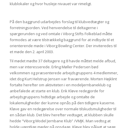
klublokaler og hvor husleje nivauet var rimeligt.
På den baggrund udarbejdes forslag til klubvedtægter og
forretningsorden. Ved henvendelse til deltagerne i
spørgerunden og ved omtale i Viborg Stifts Folkeblad måtte
formodes at være tilstrækkelig baggrund for at indbyde til et
orienterende møde i Viborg Bowling Center. Der inviteredes til
et møde den 2. april 2003.
Til mødet mødte 37 deltagere og 8 havde måttet melde afbud,
men var interesserede. Erling Møller Pedersen bød
velkommen og præsenterede arbejdsgruppens 4 medlemmer,
idet dog Kurt Helstrup Jensen var fraværende. Morten Højklint
fortalte herefter om aktiviteten i en modeljernbaneklub og
anbefalede at starte en klub. Erik Kløve redegjorde for
arbejdsgruppens hidtidige arbejde og omtalte de
lokalemuligheder der kunne opnås på den tidligere kaserne.
Kløve gav en redegørelse over normale tilskudsmuligheder til
en sådan klub. Det blev herefter vedtaget, at klubben skulle
hedde “Viborg Model Jernbane Klub” /VMJK. Man vedtog at
holde ugentlige møder på onsdage. Kløve blev pålagt at søge