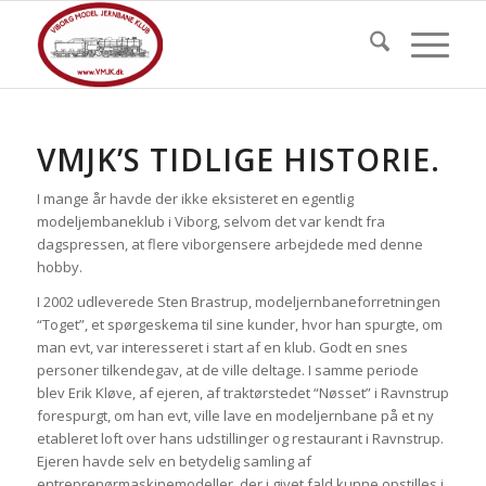
VMJK’S TIDLIGE HISTORIE.
I mange år havde der ikke eksisteret en egentlig
modeljembaneklub i Viborg, selvom det var kendt fra
dagspressen, at flere viborgensere arbejdede med denne
hobby.
I 2002 udleverede Sten Brastrup, modeljernbaneforretningen
“Toget”, et spørgeskema til sine kunder, hvor han spurgte, om
man evt, var interesseret i start af en klub. Godt en snes
personer tilkendegav, at de ville deltage. I samme periode
blev Erik Kløve, af ejeren, af traktørstedet “Nøsset” i Ravnstrup
forespurgt, om han evt, ville lave en modeljernbane på et ny
etableret loft over hans udstillinger og restaurant i Ravnstrup.
Ejeren havde selv en betydelig samling af
entreprenørmaskinemodeller, der i givet fald kunne opstilles i