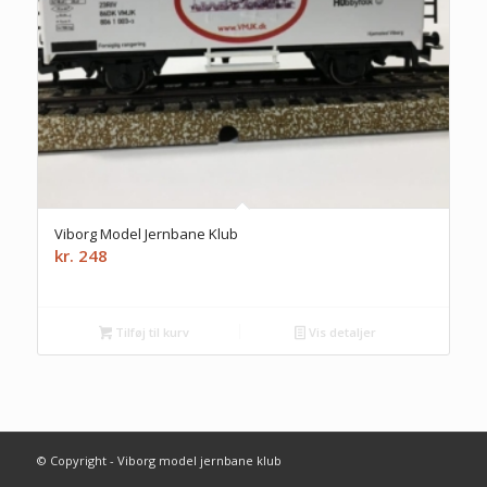
Viborg Model Jernbane Klub
kr.
248
Tilføj til kurv
Vis detaljer
© Copyright - Viborg model jernbane klub